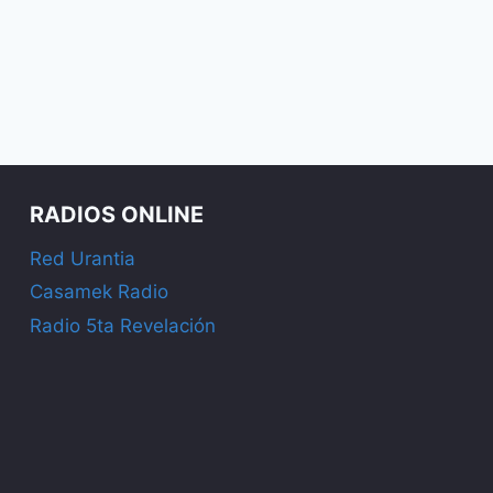
RADIOS ONLINE
Red Urantia
Casamek Radio
Radio 5ta Revelación