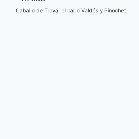
Navegación
Caballo de Troya, el cabo Valdés y Pinochet
de
entradas