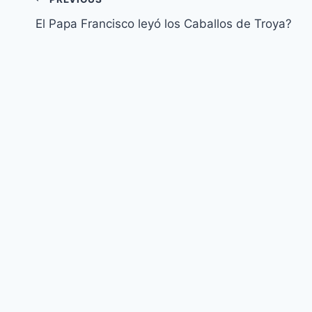
Navegación
El Papa Francisco leyó los Caballos de Troya?
de
entradas