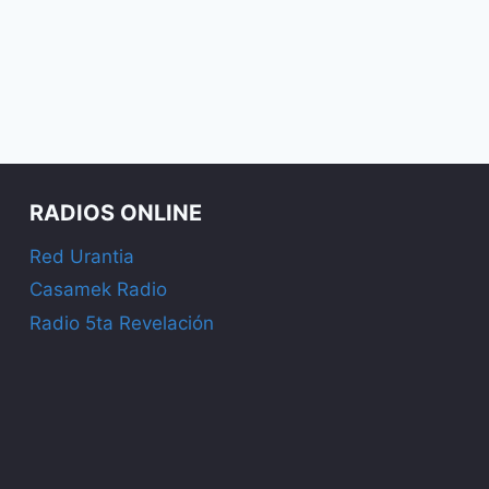
RADIOS ONLINE
Red Urantia
Casamek Radio
Radio 5ta Revelación