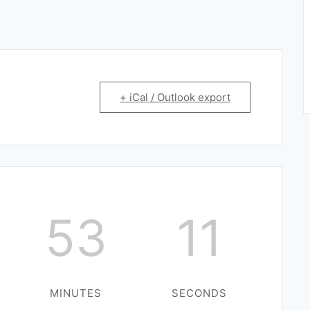
+ iCal / Outlook export
53
10
MINUTES
SECONDS