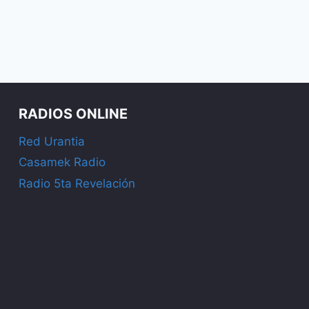
RADIOS ONLINE
Red Urantia
Casamek Radio
Radio 5ta Revelación