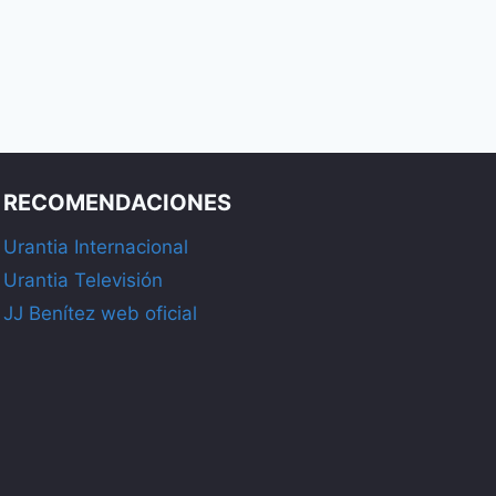
RECOMENDACIONES
Urantia Internacional
Urantia Televisión
JJ Benítez web oficial