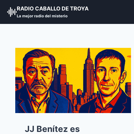
Skip
RADIO CABALLO DE TROYA
to
La mejor radio del misterio
content
JJ Benítez es