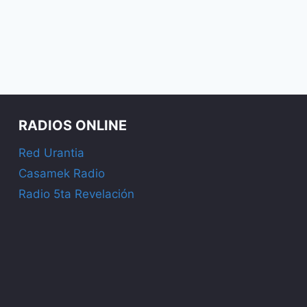
RADIOS ONLINE
Red Urantia
Casamek Radio
Radio 5ta Revelación